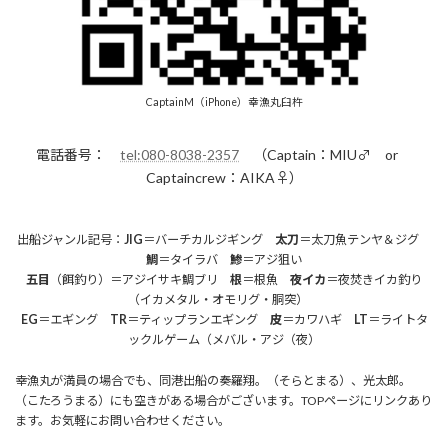
CaptainM（iPhone）幸漁丸臼杵
電話番号：
tel:080-8038-2357
（Captain：MIU♂ or
Captaincrew：AIKA♀）
出船ジャンル記号：
JIG
＝バーチカルジギング
太刀
＝太刀魚テンヤ＆ジグ
鯛
＝タイラバ
鯵
＝アジ狙い
五目
（餌釣り）＝アジイサキ鯛ブリ
根
＝根魚
夜イカ
＝夜焚きイカ釣り
（イカメタル・オモリグ・胴突）
EG
＝エギング
TR
＝ティップランエギング
皮
＝カワハギ
LT
＝ライトタ
ックルゲーム（メバル・アジ（夜）
幸漁丸が満員の場合でも、同港出船の奏羅翔。（そらとまる）、光太郎。
（こたろうまる）にも空きがある場合がございます。TOPページにリンクあり
ます。お気軽にお問い合わせください。