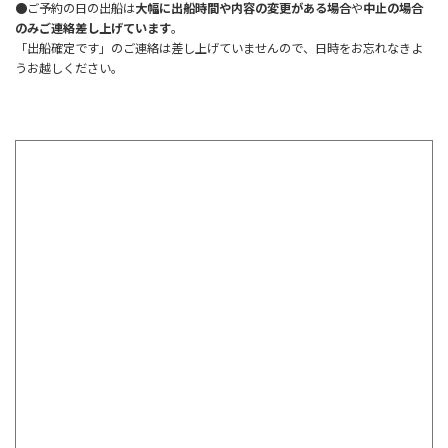
●ご予約の日の出船は
大幅に出船時間や内容の変更がある場合
や
中止の場合
のみご連絡差し上げています
。
「出船確定です」のご連絡は差し上げていませんので、日時をお忘れなきよ
うお越しください。