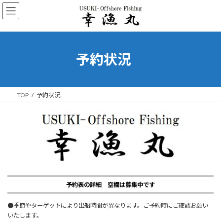
コ
ナ
ン
ビ
テ
ゲ
ン
ー
ツ
シ
へ
ョ
予約状況
ス
ン
キ
に
ッ
移
プ
動
TOP
予約状況
予約表の詳細 空欄は募集中です
●季節やターゲットにより出船時間が異なります。ご予約時にご確認お願い
いたします。