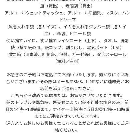
皿（貸出）、老眼鏡（貸出）
アルコールウェットティッシュ、アルコール除菌剤、マスク、ハン
ドソープ
魚を入れる袋（各サイズ）、イカを入れるジッパー袋（各サイ
ズ）、傘袋、ビニール袋
使い捨てカイロ、使い捨てレインコート（上下）、タオル、洗剤
使い捨て紙の皿、紙コップ、割りばし、電気ポット（1.6L）
救急箱（消毒液、絆創膏、包帯、ガーゼ等）、発泡スチロール
（無料／有料）
お急ぎのご予約はお電話にてお願いいたします。繋がりにくい場
合がございますがその際はメールやSMS、LINEなどに連絡先とお
名前を添えご連絡ください。
こちらから改めて返信または、お電話させていただきます。
船のトラブルや緊急時、悪天候により出船不可能な場合のみ、前
日の14時～18時頃まで、ナイター出船時は当日お昼12時～13時頃
までにご連絡させていただきます。
遠方よりお越しのお客様で気になることがあればお客様にてご連
絡ください。