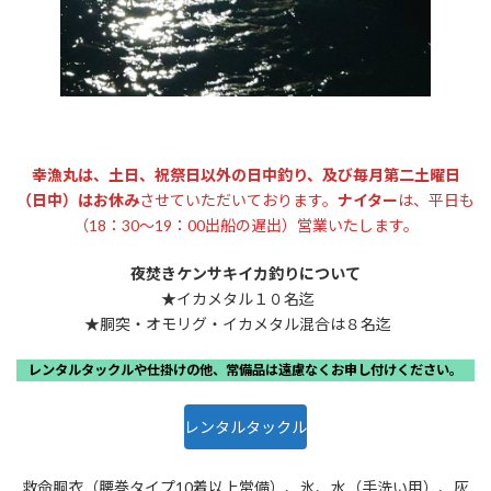
幸漁丸は、土日、祝祭日以外の日中釣り、及び毎月第二土曜日
（日中）はお休み
させていただいております。
ナイター
は、平日も
（18：30～19：00出船の遅出）営業いたします。
夜焚きケンサキイカ釣りについて
★イカメタル１０名迄
★胴突・オモリグ・イカメタル混合は８名迄
レンタルタックルや仕掛けの他、常備品は遠慮なくお申し付けください。
レンタルタックル
救命胴衣（腰巻タイプ10着以上常備）、氷、水（手洗い用）、灰