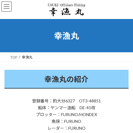
コ
ナ
ン
ビ
テ
ゲ
ン
ー
ツ
シ
へ
ョ
幸漁丸
ス
ン
キ
に
ッ
移
プ
動
TOP
幸漁丸
幸漁丸の紹介
登録番号：釣大分6327 OT3-48851
船体：ヤンマー造船 DE-41改
プロッター：FURUNO/HONDEX
魚探：FURUNO
レーダー：FURUNO