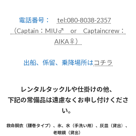
電話番号：
tel:080-8038-2357
（Captain：MIU♂ or Captaincrew：
AIKA♀）
出船、係留、乗降場所は
コチラ
レンタルタックルや仕掛けの他、
下記の常備品は遠慮なくお申し付けくださ
い。
救命胴衣（腰巻タイプ）、氷、水（手洗い用）、灰皿（貸出
）
、
老眼鏡（貸出）