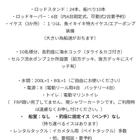
・ロッドスタンド：24本、船べり10本
・ロッドキーパー：6台（内6台固定式、可動式2台要予約）
・イケス（3か所）：１つは、魚イキイキ特大イケス/エアーポンプ
装備
（大きい為船速がおちます）
・10名様分、各釣座に海水コック（タライ＆カゴ付き）
・セルフ流水ポンプ２か所設置（前方デッキ、後方デッキにスイ
ッチ有）
・氷間：200L×1・80L×1（ご自由にお使いください）
・電源：8（電動リール用4台 バッテリー4台）
・トイレ：電動マリントイレ
（ FRP囲い完了してません、現シャワーカーテンです。ご利用時
は遠慮なくお申し付けください。）
・ 船室：なし ・釣座に固定イス（ベンチ）なし
（持ち運べるイスはあります）
・レンタルタックル：イカメタル用（ベイトタックル）多数
・他、要相談・要予約