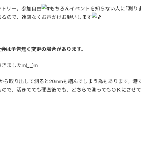
ントリー。参加自由
もちろんイベントを知らない人に｢測り
あるので、遠慮なくお声かけお願いします
大会は予告無く変更の場合があります。
したm(_ _)m
スから取り出して測ると20mmも縮んでしまう為もあります。
るので、活きてても硬直後でも、どちらで測ってもＯＫにさせ