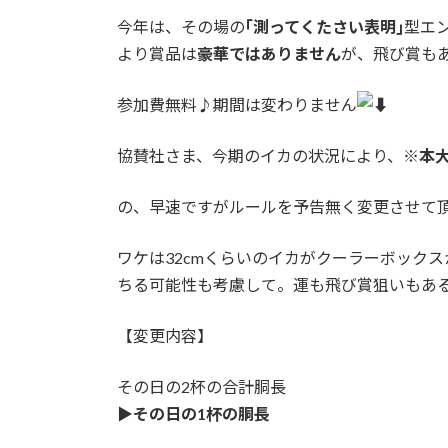
日
時
今年は、その場の
｢測ってくたさい表明｣
型エ
:
より賞品は
豪華ではありません
が、飛び賞も
参加費無料♪期間は変わりません
協賛社さま、今期のイカの状況により、
※本
の、早速ですがルールを予告無く変更させて頂きま
ワケは32cmくらいのイカがクーラーボック
ちる可能性も考慮して。運も飛び賞狙いもあ
【変更内容】
その日の2杯の合計胴長
▶︎その日の1杯の胴長