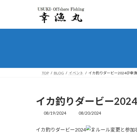
コ
ナ
ン
ビ
テ
ゲ
ン
ー
ツ
シ
へ
ョ
ス
ン
キ
に
ッ
移
プ
動
TOP
BLOG
イベント
イカ釣りダービー2024＠幸
イカ釣りダービー202
08/19/2024
08/20/2024
最
終
更
イカ釣りダービー2024
ルール変更と参加
新