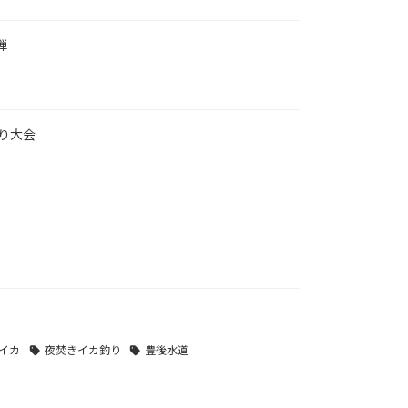
弾
り大会
イカ
夜焚きイカ釣り
豊後水道