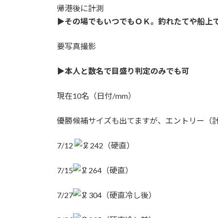
帰港後に計測
▶︎
その場でもいつでもＯＫ。釣れたてや船上
要写真撮影
▶︎本人と数名で目盛り判定のみでも可
現在10名（日付/mm）
優勝候補サイズも出てますが、エントリー（
7/12
242（硬直）
7/15
264（硬直）
7/27
304（硬直冷し後）