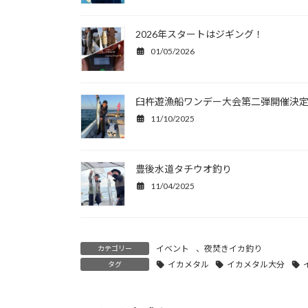
2026年スタートはジギング！
01/05/2026
臼杵遊漁船ワンデー大会第二弾開催決
11/10/2025
豊後水道タチウオ釣り
11/04/2025
イベント
、
夜焚きイカ釣り
カテゴリー
イカメタル
イカメタル大分
タグ