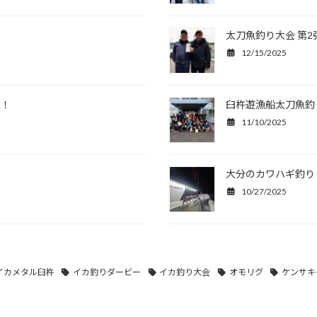
太刀魚釣り大会 第2
12/15/2025
定！
臼杵遊漁船太刀魚釣
11/10/2025
大分のカワハギ釣り
10/27/2025
イカメタル臼杵
イカ釣りダービー
イカ釣り大会
オモリグ
ケンサキ