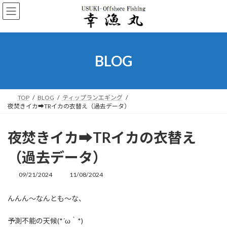
コ
ナ
ン
ビ
テ
ゲ
ン
ー
ツ
シ
へ
ョ
BLOG
ス
ン
キ
に
ッ
移
プ
動
TOP
BLOG
ティップランエギング
夜焚きイカ➡TRイカの衣替え（過去データ）
夜焚きイカ➡TRイカの衣替え
（過去データ）
09/21/2024
11/08/2024
最
終
更
んんん～なんとも～な、
新
日
予測不能の天候(*´ω｀*)
時