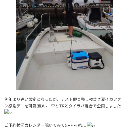
例年より遅い設定となったが、テスト便と称し夜焚き夏イカファ
ン感謝デーを可愛(皮)いー♡とTRとタイラバ混合で企画しました
ご予約状況カレンダー覗いてみて(｡•ㅅ•｡)ねっ