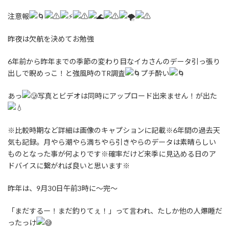
:
注意報
昨夜は欠航を決めてお勉強
6年前から昨年までの季節の変わり目なイカさんのデータ引っ張り
出しで睨めっこ！と強風時のTR調査
プチ酔い
あっ
写真とビデオは同時にアップロード出来ません！が出た
※比較時期など詳細は画像のキャプションに記載※6年間の過去天
気も記録。月やら潮やら満ちやら引きやらのデータは素晴らしい
ものとなった事が何よりです※確率だけど来季に見込める日のア
ドバイスに繋がれば良いと思います※
昨年は、9月30日午前3時に～完～
「まだするー！まだ釣りてぇ！」って言われ、たしか他の人爆睡だ
ったっけ