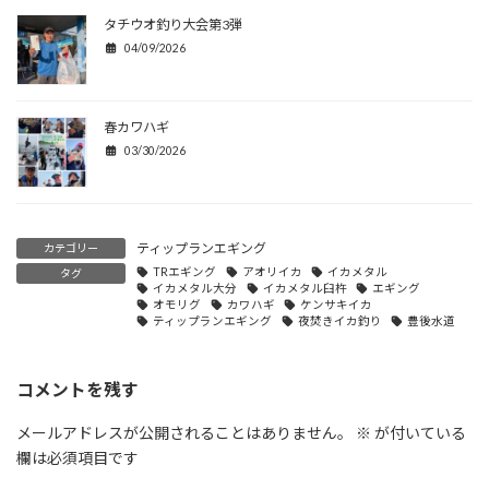
タチウオ釣り大会第3弾
04/09/2026
春カワハギ
03/30/2026
ティップランエギング
カテゴリー
TRエギング
アオリイカ
イカメタル
タグ
イカメタル大分
イカメタル臼杵
エギング
オモリグ
カワハギ
ケンサキイカ
ティップランエギング
夜焚きイカ釣り
豊後水道
コメントを残す
メールアドレスが公開されることはありません。
※
が付いている
欄は必須項目です