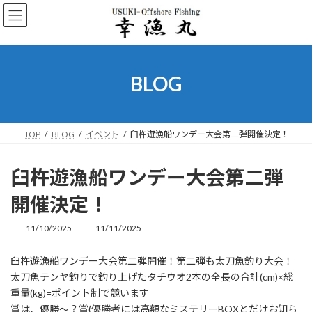
コ
ナ
ン
ビ
テ
ゲ
ン
ー
ツ
シ
へ
ョ
BLOG
ス
ン
キ
に
ッ
移
プ
動
TOP
BLOG
イベント
臼杵遊漁船ワンデー大会第二弾開催決定！
臼杵遊漁船ワンデー大会第二弾
開催決定！
11/10/2025
11/11/2025
最
終
更
臼杵遊漁船ワンデー大会第二弾開催！第二弾も太刀魚釣り大会！
新
太刀魚テンヤ釣りで釣り上げたタチウオ2本の全長の合計(cm)×総
日
時
重量(kg)=ポイント制で競います
:
賞は、優勝～？賞(優勝者には高額なミステリーBOXとだけお知ら