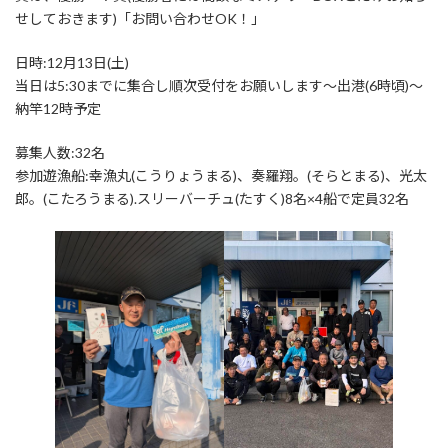
せしておきます)「お問い合わせOK！」
日時:12月13日(土)
当日は5:30までに集合し順次受付をお願いします～出港(6時頃)～
納竿12時予定
募集人数:32名
参加遊漁船:幸漁丸(こうりょうまる)、奏羅翔。(そらとまる)、光太
郎。(こたろうまる).スリーバーチュ(たすく)8名×4船で定員32名