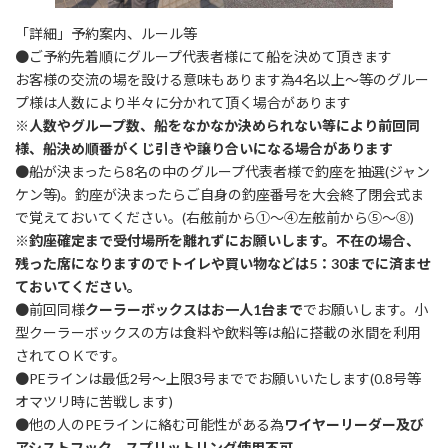
「詳細」予約案内、ルール等
●ご予約先着順にグループ代表者様にて船を決めて頂きます
お客様の交流の場を設ける意味もあります為4名以上～等のグルー
プ様は人数により半々に分かれて頂く場合があります
※人数やグループ数、船をなかなか決められない等により前回同
様、船決め順番がくじ引きや譲り合いになる場合があります
●船が決まったら8名の中のグループ代表者様で釣座を抽選(ジャン
ケン等)。釣座が決まったらご自身の釣座番号を大会終了閉会式ま
で覚えておいてください。(右舷前から①～④左舷前から⑤～⑧)
※釣座確定まで受付場所を離れずにお願いします。不在の場合、
残った席になりますのでトイレや買い物などは5：30までに済ませ
ておいてください。
●前回同様
クーラーボックスはお一人1台まで
でお願いします。小
型クーラーボックスの方は食料や飲料等は船に搭載の氷間を利用
されてＯＫです。
●PEラインは最低2号～上限3号まででお願いいたします(0.8号等
オマツリ時に苦戦します)
●他の人のPEラインに絡む可能性がある為
ワイヤーリーダー及び
アシストフック、スプリットリング使用不可