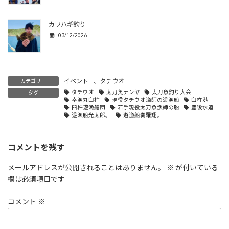
カワハギ釣り
03/12/2026
イベント
、
タチウオ
カテゴリー
タチウオ
太刀魚テンヤ
太刀魚釣り大会
タグ
幸漁丸臼杵
現役タチウオ漁師の遊漁船
臼杵港
臼杵遊漁船団
若手現役太刀魚漁師の船
豊後水道
遊漁船光太郎。
遊漁船奏羅翔。
コメントを残す
メールアドレスが公開されることはありません。
※
が付いている
欄は必須項目です
コメント
※