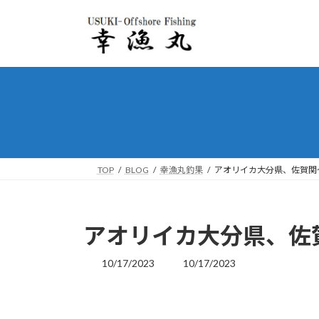
コ
ナ
ン
ビ
テ
ゲ
ン
ー
ツ
シ
へ
ョ
ス
ン
キ
に
ッ
移
プ
動
TOP
BLOG
幸漁丸釣果
アオリイカ大分県、佐賀関
アオリイカ大分県、佐
10/17/2023
10/17/2023
最
終
更
新