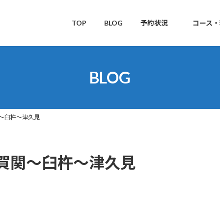
TOP
BLOG
予約状況
コース・
BLOG
～臼杵～津久見
賀関～臼杵～津久見