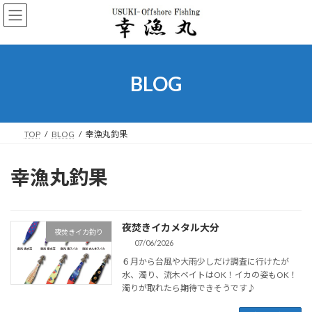
コ
ナ
ン
ビ
テ
ゲ
ン
ー
ツ
シ
へ
ョ
BLOG
ス
ン
キ
に
ッ
移
プ
動
TOP
BLOG
幸漁丸釣果
幸漁丸釣果
夜焚きイカメタル大分
夜焚きイカ釣り
07/06/2026
６月から台風や大雨少しだけ調査に行けたが
水、濁り、流木ベイトはOK！イカの姿もOK！
濁りが取れたら期待できそうです♪