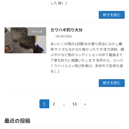
した 毎 […]
続きを読む
カワハギ釣り大分
カワハギ
04/20/2026
あいにくの雨の2日間 水の濁り具合には少し期
待 サイズもなかなか良かったです 体力消耗、餌
ふやけなど雨のコンディションの中で最後まで
丁寧な釣りに感謝いたします 先月から、ひった
くりハリスぶっ飛び針伸び、針折れで巨体な姿
を […]
続きを読む
投
1
2
…
16
»
固
固
固
定
定
定
稿
ペ
ペ
ペ
最近の投稿
ー
ー
ー
の
ジ
ジ
ジ