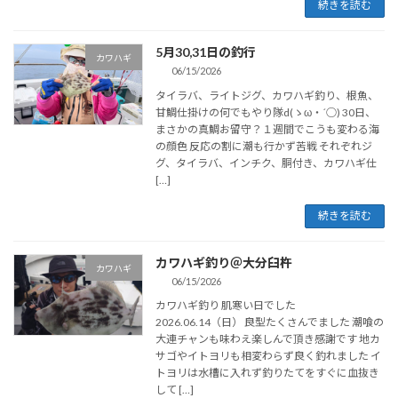
続きを読む
5月30,31日の釣行
カワハギ
06/15/2026
タイラバ、ライトジグ、カワハギ釣り、根魚、
甘鯛仕掛けの何でもやり隊d(ゝω・´○) 30日、
まさかの真鯛お留守？１週間でこうも変わる海
の顔色 反応の割に潮も行かず苦戦 それぞれジ
グ、タイラバ、インチク、胴付き、カワハギ仕
[…]
続きを読む
カワハギ釣り＠大分臼杵
カワハギ
06/15/2026
カワハギ釣り 肌寒い日でした
2026.06.14（日） 良型たくさんでました 潮喰の
大連チャンも味わえ楽しんで頂き感謝です 地カ
サゴやイトヨリも相変わらず良く釣れました イ
トヨリは水槽に入れず釣りたてをすぐに血抜き
して […]