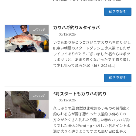
続きを読む
カワハギ釣り＆タイラバ
カワハギ
05/12/2026
いつもありがとうございます カワハギ釣り 少し
肌寒い朝凪のスタートダッシュ 少人数でしたが
ワイワイありがとうございました 昼からはポツ
リポツリと、あまり良くなかったです 寄り道し
て少し拾って帰港 5/10（日）2026 […]
続きを読む
5月スタートもカワハギ釣り
カワハギ
05/12/2026
久しぶりの凪 良型は比較的多いものの普段良く
釣られる方が調子悪かったり船釣り初めての
方々がたくさん釣れたり難しい春のカワハギ釣
りでした 最大29cm(・д・)おしい 各ポイント水
温が大きく違うようです また良い日に出会え