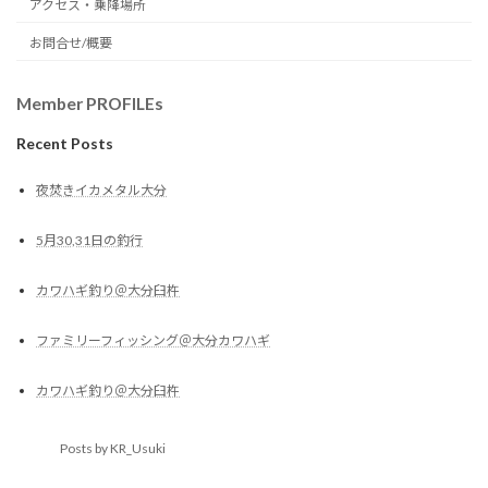
アクセス・乗降場所
お問合せ/概要
Member PROFILEs
Recent Posts
夜焚きイカメタル大分
5月30,31日の釣行
カワハギ釣り＠大分臼杵
ファミリーフィッシング＠大分カワハギ
カワハギ釣り＠大分臼杵
Posts by KR_Usuki