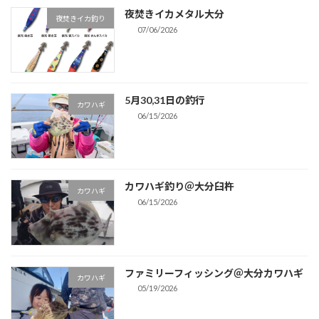
ペ
夜焚きイカメタル大分
夜焚きイカ釣り
ー
07/06/2026
ジ
送
5月30,31日の釣行
り
カワハギ
06/15/2026
カワハギ釣り＠大分臼杵
カワハギ
06/15/2026
ファミリーフィッシング＠大分カワハギ
カワハギ
05/19/2026