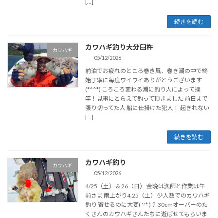
[…]
続きを読む
カワハギ釣り大分臼杵
カワハギ
05/12/2026
前泊でお疲れのところ巻き風、巻き潮の中で終
始丁寧に毎度ワイワイありがとうございます
(*^^*) ころころ変わる潮に釣り人によって操
竿！見事にとらえて釣って頂きました 前日まで
張り切ってた人 船に仕掛けた犯人！ 起きれない
[…]
続きを読む
カワハギ釣り
カワハギ
05/12/2026
4/25（土） & 26（日） 金晩は漁師と作業は午
前さま 雨上がり4.25（土） 少人数でのカワハギ
釣り 寄せるのに大変( '-'* )？ 30cmオーバーのた
くさんのカワハギさんたちに遊ばせてもらいま