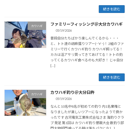
続きを読む
ファミリーフィッシング＠大分カワハギ
カワハギ
05/19/2026
普段自分たちばかり楽しんでくるから・・・
と、トト達の胡麻擂りツアー(･∀･)！ 2組のファ
ミリーで行くカワハギ釣り カワハギ飼ってる！
カカは活アサリ買ってきてあげてる！トトの釣
ってくるカワハギ食べるのも大好き！ じゃ自分
[…]
続きを読む
カワハギ釣り＠大分臼杵
カワハギ
05/19/2026
なんと10名中8名が初めての釣り 内1名棄権と
なりましたが楽しいツアーになったようで良か
ったです 古河電気工業株式会社さま 海釣りクラ
ブ 発足 第1回は カワハギ釣り懇親大会 数釣り部
門大物部門 喰ってる時は落ちパクにな […]