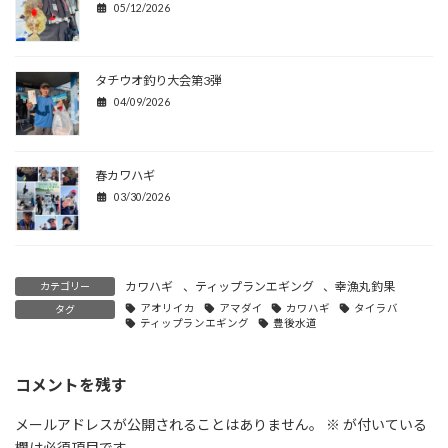
05/12/2026
タチウオ釣り大会第3弾
04/09/2026
春カワハギ
03/30/2026
カワハギ
、
ティップランエギング
、
幸漁丸釣果
カテゴリー
アオリイカ
アマダイ
カワハギ
タイラバ
タグ
ティップランエギング
豊後水道
コメントを残す
メールアドレスが公開されることはありません。
※
が付いている
欄は必須項目です