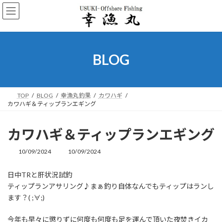
コ
ナ
ン
ビ
テ
ゲ
ン
ー
ツ
シ
へ
ョ
BLOG
ス
ン
キ
に
ッ
移
プ
動
TOP
BLOG
幸漁丸釣果
カワハギ
カワハギ＆ティップランエギング
カワハギ＆ティップランエギング
10/09/2024
10/09/2024
最
終
更
日中TRと肝状況試釣
新
ティップランアサリング♪まぁ釣り自体なんでもティップはランし
日
時
ます？( ;∀;)
:
今年も早々に懲りずに何度も何度も足を運んで頂いた夜焚きイカ