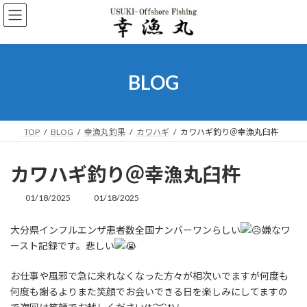
コ
ナ
ン
ビ
テ
ゲ
ン
ー
ツ
シ
へ
ョ
BLOG
ス
ン
キ
に
ッ
移
プ
動
TOP
BLOG
幸漁丸釣果
カワハギ
カワハギ釣り＠幸漁丸臼杵
カワハギ釣り＠幸漁丸臼杵
01/18/2025
01/18/2025
最
終
更
大分県インフルエンザ患者数全国ナンバーワンらしい
嫌なワ
新
ースト記録です。悲しい
日
時
:
お仕事や風邪で急に来れなくなった方々が相次いでますが何度も
何度も謝るよりまた笑顔でお会いできる日を楽しみにしてますの