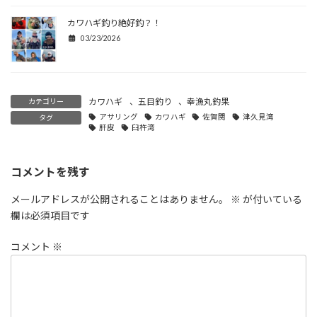
カワハギ釣り絶好釣？！
03/23/2026
カワハギ
、
五目釣り
、
幸漁丸釣果
カテゴリー
アサリング
カワハギ
佐賀関
津久見湾
タグ
肝皮
臼杵湾
コメントを残す
メールアドレスが公開されることはありません。
※
が付いている
欄は必須項目です
コメント
※