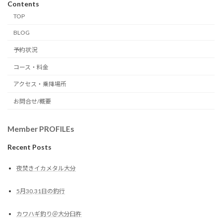
Contents
TOP
BLOG
予約状況
コース・料金
アクセス・乗降場所
お問合せ/概要
Member PROFILEs
Recent Posts
夜焚きイカメタル大分
5月30,31日の釣行
カワハギ釣り＠大分臼杵