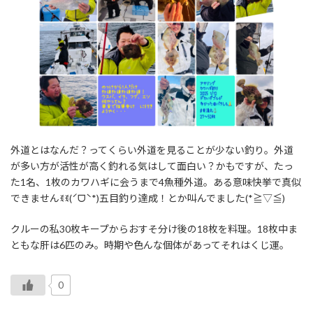
外道とはなんだ？ってくらい外道を見ることが少ない釣り。外道
が多い方が活性が高く釣れる気はして面白い？かもですが、たっ
た1名、1枚のカワハギに会うまで4魚種外道。ある意味快挙で真似
できませんꉂꉂ(ˊᗜˋ*)五目釣り達成！とか叫んでました(*≧▽≦)
クルーの私30枚キープからおすそ分け後の18枚を料理。18枚中ま
ともな肝は6匹のみ。時期や色んな個体があってそれはくじ運。
0