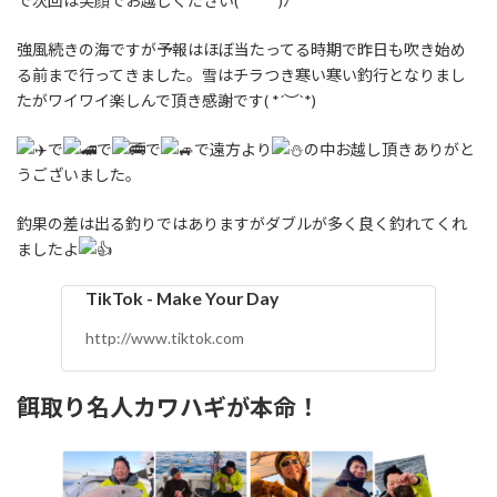
で次回は笑顔でお越しください(*´︶`*)ﾉ
強風続きの海ですが予報はほぼ当たってる時期で昨日も吹き始め
る前まで行ってきました。雪はチラつき寒い寒い釣行となりまし
たがワイワイ楽しんで頂き感謝です( *´︶`*)
で
で
で
で遠方より
の中お越し頂きありがと
うございました。
釣果の差は出る釣りではありますがダブルが多く良く釣れてくれ
ましたよ
TikTok - Make Your Day
http://www.tiktok.com
餌取り名人カワハギが本命！