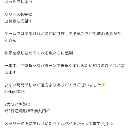
いったでしよう
リリースも完璧
血抜きも完璧！
ゲームではあるけれど海中に共存してる魚たちにも教わる事がた
くさん
季節を感じさせてくれる魚たちに感謝
一年中、四季折々なパターンで末永く楽しみたい釣りのひとつと言
えます
少ない時間でしたが遠方よりありがとうございました
3.May.2025
#カワハギ釣り
#臼杵遊漁船 #幸漁丸臼杵
メモリー動画に少し吐いたリアルベイトが入ってます(^_-)-☆