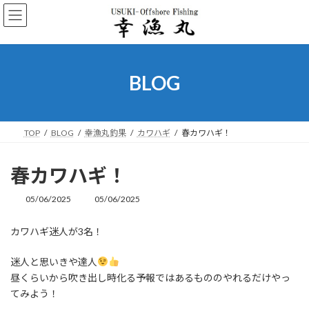
コ
ナ
ン
ビ
テ
ゲ
ン
ー
ツ
シ
へ
ョ
BLOG
ス
ン
キ
に
ッ
移
プ
動
TOP
BLOG
幸漁丸釣果
カワハギ
春カワハギ！
春カワハギ！
05/06/2025
05/06/2025
最
終
更
カワハギ迷人が3名！
新
日
迷人と思いきや達人
時
:
昼くらいから吹き出し時化る予報ではあるもののやれるだけやっ
てみよう！