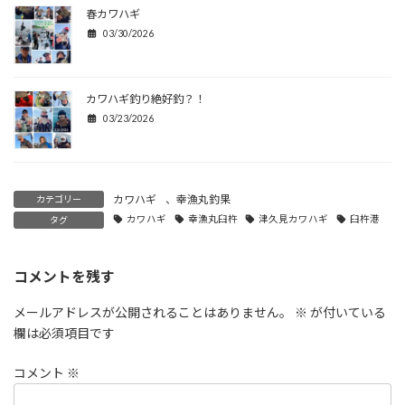
春カワハギ
03/30/2026
カワハギ釣り絶好釣？！
03/23/2026
カワハギ
、
幸漁丸釣果
カテゴリー
カワハギ
幸漁丸臼杵
津久見カワハギ
臼杵港
タグ
コメントを残す
メールアドレスが公開されることはありません。
※
が付いている
欄は必須項目です
コメント
※