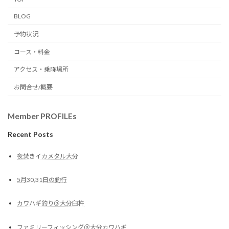
BLOG
予約状況
コース・料金
アクセス・乗降場所
お問合せ/概要
Member PROFILEs
Recent Posts
夜焚きイカメタル大分
5月30,31日の釣行
カワハギ釣り＠大分臼杵
ファミリーフィッシング＠大分カワハギ