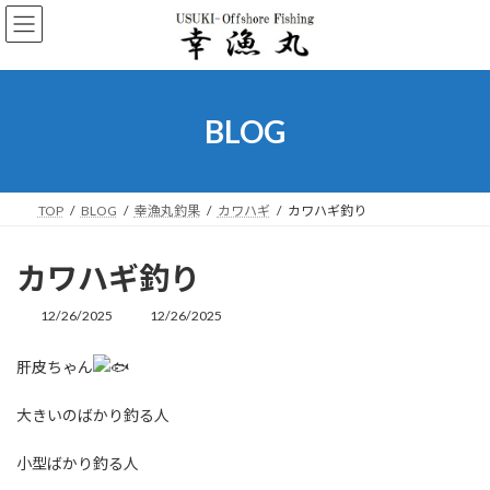
コ
ナ
ン
ビ
テ
ゲ
ン
ー
ツ
シ
へ
ョ
BLOG
ス
ン
キ
に
ッ
移
プ
動
TOP
BLOG
幸漁丸釣果
カワハギ
カワハギ釣り
カワハギ釣り
12/26/2025
12/26/2025
最
終
更
肝皮ちゃん
新
日
大きいのばかり釣る人
時
:
小型ばかり釣る人