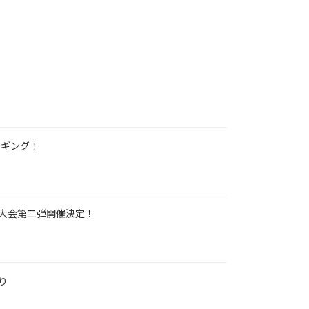
ジギング！
大会第二弾開催決定！
り