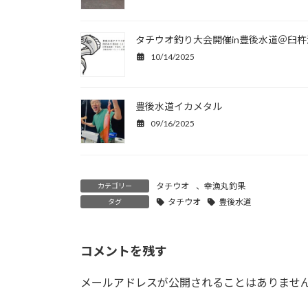
タチウオ釣り大会開催in豊後水道＠臼杵
10/14/2025
豊後水道イカメタル
09/16/2025
タチウオ
、
幸漁丸釣果
カテゴリー
タチウオ
豊後水道
タグ
コメントを残す
メールアドレスが公開されることはありませ