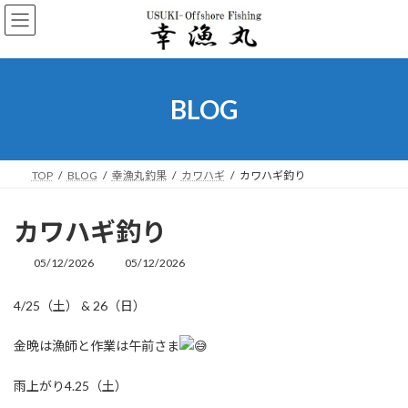
コ
ナ
ン
ビ
テ
ゲ
ン
ー
ツ
シ
へ
ョ
BLOG
ス
ン
キ
に
ッ
移
プ
動
TOP
BLOG
幸漁丸釣果
カワハギ
カワハギ釣り
カワハギ釣り
05/12/2026
05/12/2026
最
終
更
4/25（土） & 26（日）
新
日
金晩は漁師と作業は午前さま
時
:
雨上がり4.25（土）