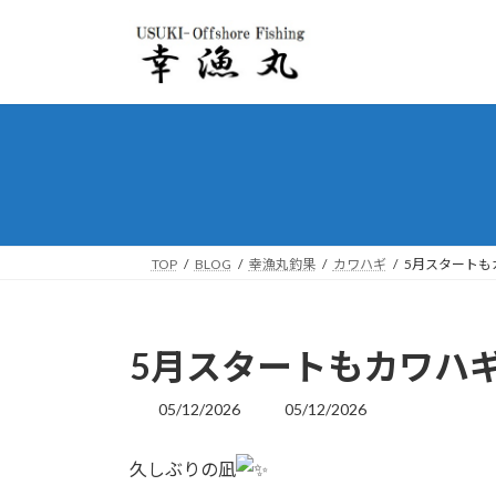
コ
ナ
ン
ビ
テ
ゲ
ン
ー
ツ
シ
へ
ョ
ス
ン
キ
に
ッ
移
プ
動
TOP
BLOG
幸漁丸釣果
カワハギ
5月スタートも
5月スタートもカワハ
05/12/2026
05/12/2026
最
終
更
久しぶりの凪
新