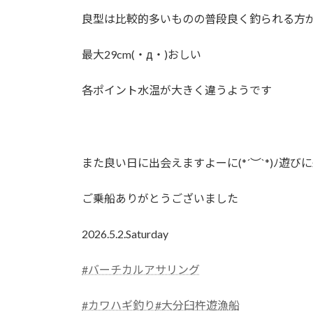
日
時
良型は比較的多いものの普段良く釣られる方
:
最大29cm(・д・)おしい
各ポイント水温が大きく違うようです
また良い日に出会えますよーに(*´︶`*)ﾉ遊
ご乗船ありがとうございました
2026.5.2.Saturday
#バーチカルアサリング
#カワハギ釣り
#大分臼杵遊漁船