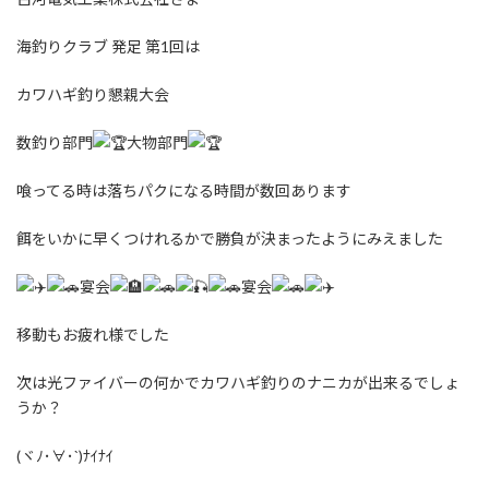
海釣りクラブ 発足 第1回は
カワハギ釣り懇親大会
数釣り部門
大物部門
喰ってる時は落ちパクになる時間が数回あります
餌をいかに早くつけれるかで勝負が決まったようにみえました
宴会
宴会
移動もお疲れ様でした
次は光ファイバーの何かでカワハギ釣りのナニカが出来るでしょ
うか？
(ヾﾉ･∀･`)ﾅｲﾅｲ