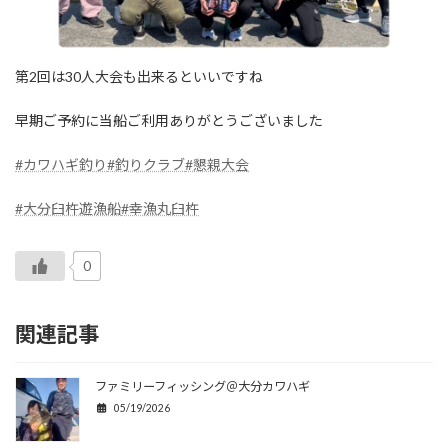
第2回は30人大会も出来るといいですね
早期ご予約に当船ご利用ありがとうございました
#カワハギ釣り
#釣りクラブ
#懇親大会
#大分臼杵遊漁船
#幸漁丸臼杵
0
関連記事
ファミリーフィッシング＠大分カワハギ
05/19/2026