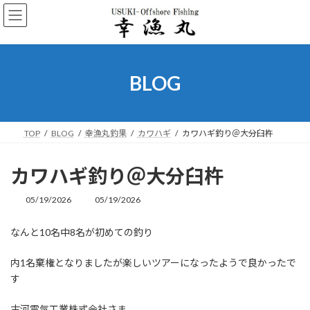
コ
ナ
ン
ビ
テ
ゲ
ン
ー
ツ
シ
へ
ョ
BLOG
ス
ン
キ
に
ッ
移
プ
動
TOP
BLOG
幸漁丸釣果
カワハギ
カワハギ釣り＠大分臼杵
カワハギ釣り＠大分臼杵
05/19/2026
05/19/2026
最
終
更
なんと10名中8名が初めての釣り
新
日
内1名棄権となりましたが楽しいツアーになったようで良かったで
時
:
す
古河電気工業株式会社さま