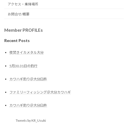
アクセス・乗降場所
お問合せ/概要
Member PROFILEs
Recent Posts
夜焚きイカメタル大分
5月30,31日の釣行
カワハギ釣り＠大分臼杵
ファミリーフィッシング＠大分カワハギ
カワハギ釣り＠大分臼杵
Tweets by KR_Usuki