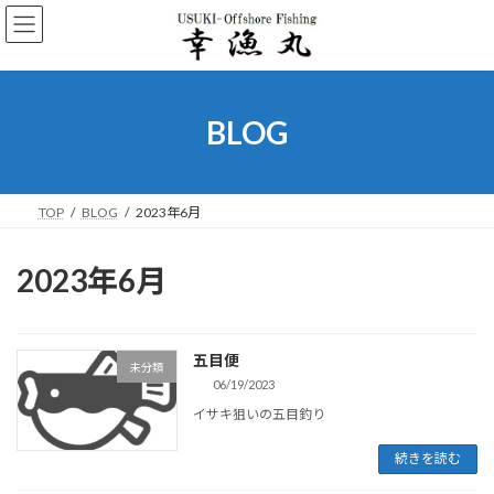
コ
ナ
ン
ビ
テ
ゲ
ン
ー
ツ
シ
へ
ョ
BLOG
ス
ン
キ
に
ッ
移
プ
動
TOP
BLOG
2023年6月
2023年6月
五目便
未分類
06/19/2023
イサキ狙いの五目釣り
続きを読む