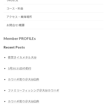
予約状況
コース・料金
アクセス・乗降場所
お問合せ/概要
Member PROFILEs
Recent Posts
夜焚きイカメタル大分
5月30,31日の釣行
カワハギ釣り＠大分臼杵
ファミリーフィッシング＠大分カワハギ
カワハギ釣り＠大分臼杵