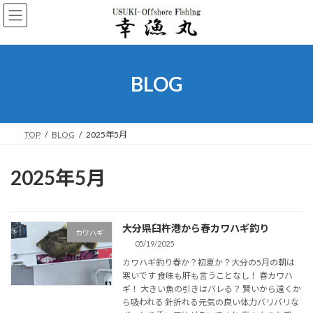
コ
ナ
ン
ビ
テ
ゲ
ン
ー
ツ
シ
へ
ョ
BLOG
ス
ン
キ
に
ッ
移
プ
動
TOP
BLOG
2025年5月
2025年5月
大分県臼杵港から春カワハギ釣り
カワハギ
05/19/2025
カワハギ釣り春か？初夏か？大分の5月の朝は
寒いです 食味も肝も言うことなし！ 春カワハ
ギ！ 大きい魚の引きはバレる？ 賢いから遠くか
ら吸われる 針折れる元気の良い体力バリバリな