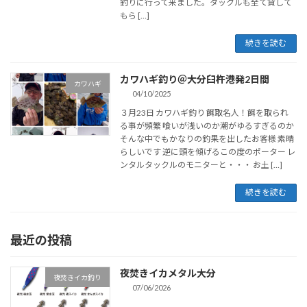
釣りに行って来ました。タックルも全て貸して
もら […]
続きを読む
カワハギ釣り＠大分臼杵港発2日間
カワハギ
04/10/2025
３月23日 カワハギ釣り 餌取名人！餌を取られ
る事が頻繁 喰いが浅いのか潮がゆるすぎるのか
そんな中でもかなりの釣果を出したお客様 素晴
らしいです 逆に頭を傾げるこの度のポーター レ
ンタルタックルのモニターと・・・ お土 […]
続きを読む
最近の投稿
夜焚きイカメタル大分
夜焚きイカ釣り
07/06/2026