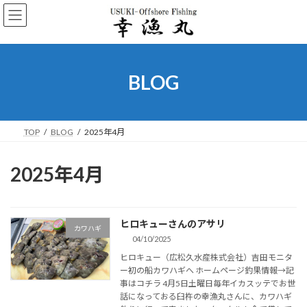
コ
ナ
ン
ビ
テ
ゲ
ン
ー
ツ
シ
へ
ョ
BLOG
ス
ン
キ
に
ッ
移
プ
動
TOP
BLOG
2025年4月
2025年4月
ヒロキューさんのアサリ
カワハギ
04/10/2025
ヒロキュー（広松久水産株式会社）吉田モニタ
ー初の船カワハギへ ホームページ釣果情報→記
事はコチラ 4月5日土曜日毎年イカスッテでお世
話になっておる臼杵の幸漁丸さんに、カワハギ