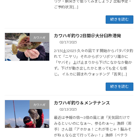
リグ・胴突きで狙ってみましょう♪ 出船予定・
ご予約状況 […]
続きを読む
カワハギ釣り2日間＠大分臼杵港発
カワハギ
02/17/2025
2/15(土)2025 久々の凪です 開始からパタパタ釣
れて「ニヤリ」 それからポツリポツリ誰かに
「ヤバそ」 上げ止まりから下げになかなか動か
ず。下げが動き出したかと思っても全くな感
じ。 イルカに囲まれウォッチング「苦笑 […]
続きを読む
カワハギ釣り＆メンテナンス
カワハギ
02/13/2025
最近は予報の倍～3倍の風と波「天気図だけで
みるといいのになぁ～、参るわぁ～」漁師（若
手）さん談「アホかぁ！これが冬じゃ！脳みそ
がねぇなら出て行ってみぃ！」漁師（ベテラ