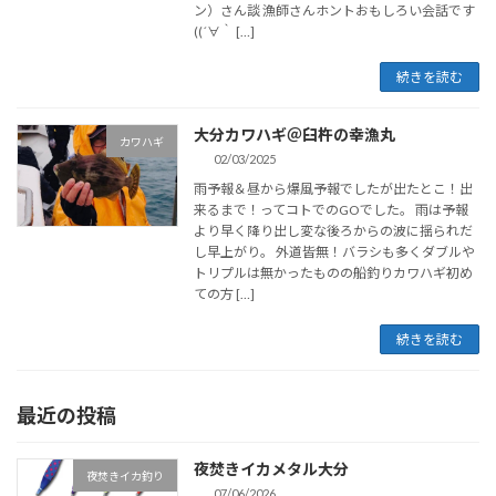
ン）さん談 漁師さんホントおもしろい会話です
((´∀｀ […]
続きを読む
大分カワハギ＠臼杵の幸漁丸
カワハギ
02/03/2025
雨予報＆昼から爆風予報でしたが出たとこ！出
来るまで！ってコトでのGOでした。 雨は予報
より早く降り出し変な後ろからの波に揺られだ
し早上がり。 外道皆無！バラシも多くダブルや
トリプルは無かったものの船釣りカワハギ初め
ての方 […]
続きを読む
最近の投稿
夜焚きイカメタル大分
夜焚きイカ釣り
07/06/2026