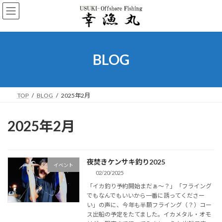
コ
ナ
ン
ビ
テ
ゲ
ン
ー
ツ
シ
へ
ョ
BLOG
ス
ン
キ
に
ッ
移
プ
動
TOP
BLOG
2025年2月
2025年2月
夜焚きケンサキ釣り2025
イベント
02/20/2025
「イカ釣り予約開始まだぁ～？」「フライング
でもなんでもいいから一番に誘ってくださー
い」の声に、今年も半額フライング（？）コー
ス出船の予定をたてました。イカメタル・オモ