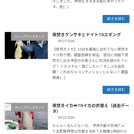
けしました。 昨夜もまぁまぁ船灯多かったで
す。他 […]
続きを読む
夜焚きケンサキとナイトTRエギング
ティップランエギング
09/27/2024
【夜焚きイカ】15日を最後に出れてない夜焚き
イカ釣り便。調査依頼を受注。 翌日に他船で夜
焚きに出る予定のお客さんに状況を訊かれてい
ざ！ イカメタル！落としたい！すこぶる反応
闇！これめちゃコンディションじゃない？ 調査
隊員 […]
続きを読む
夜焚きイカ➡TRイカの衣替え（過去デー
ティップランエギング
タ）
09/21/2024
んんん～なんとも～な、 予測不能の天候(*´ω｀
*) 注意報 昨夜は欠航を決めてお勉強 6年前から