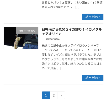
みるとヤバい！お腹痛いくらい面白い( 'ᢦ' ) 常連
さま入れて3組どのグルー […]
続きを読む
臼杵港から夜焚きイカ釣り！イカメタル
夜焚きイカ釣り
でアオリイカ
09/06/2024
先週の台風中止からスライド便のメンバーで
「行ってみよー！やってみましょー！」 前日と
変わらずサイズも棚もバラバラでした。ダブル
のプチラッシュもありましたが誰かかれかに終
始ポツリポツリ気味。終わりかけに潮目のゴミ
の川で良型 […]
続きを読む
投
1
2
»
固
固
定
定
稿
ペ
ペ