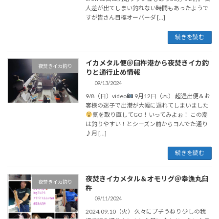
人差が出てしまい釣れない時間もあったようで
すが皆さん目標オーバーダ […]
続きを読む
イカメタル便＠臼杵港から夜焚きイカ釣
夜焚きイカ釣り
りと通行止め情報
09/13/2024
9/8（日）video
9月12日（木） 超遅出便＆お
客様の迷子で出港が大幅に遅れてしまいました
気を取り直してGO！いってみよぉ！ この潮
は釣りやすい！とシーズン前からヨんでた通り
♪月 […]
続きを読む
夜焚きイカメタル＆オモリグ＠幸漁丸臼
夜焚きイカ釣り
杵
09/11/2024
2024.09.10（火） 久々にプチうねり 少しの我