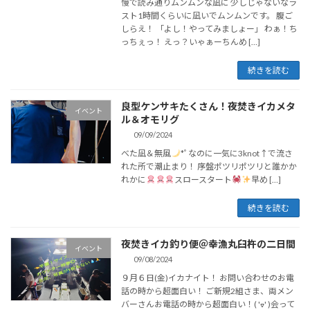
慢で読み通りムンムンな凪に 少しじゃないなラ
スト1時間くらいに凪いでムンムンです。 腹ご
しらえ！ 「よし！やってみましょー」 わぁ！ち
っちぇっ！ えっ？いゃぁーちんめ […]
続きを読む
良型ケンサキたくさん！夜焚きイカメタ
イベント
ル＆オモリグ
09/09/2024
べた凪＆無風
*ﾟなのに一気に3knot↑で流さ
れた所で潮止まり！ 序盤ポツリポツリと誰かか
れかに
スロースタート
早め […]
続きを読む
夜焚きイカ釣り便＠幸漁丸臼杵の二日間
イベント
09/08/2024
９月６日(金)イカナイト！ お問い合わせのお電
話の時から超面白い！ ご新規2組さま、両メン
バーさんお電話の時から超面白い！( 'ᢦ' )会って