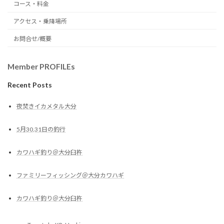
コース・料金
アクセス・乗降場所
お問合せ/概要
Member PROFILEs
Recent Posts
夜焚きイカメタル大分
5月30,31日の釣行
カワハギ釣り＠大分臼杵
ファミリーフィッシング＠大分カワハギ
カワハギ釣り＠大分臼杵