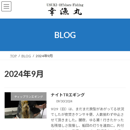
コ
ナ
ン
ビ
テ
ゲ
ン
ー
ツ
シ
へ
ョ
BLOG
ス
ン
キ
に
ッ
移
プ
動
TOP
BLOG
2024年9月
2024年9月
ナイトTRエギング
ティップランエギング
09/30/2024
9/29（日）は、まだまだ良型があがってる状況
でしたが夜焚きケンサキ便、人数揃わず中止さ
せて頂きました。闇夜、ゆる潮！行きたかった
名残惜しさ我慢し、船団の灯りを遠目に。片付