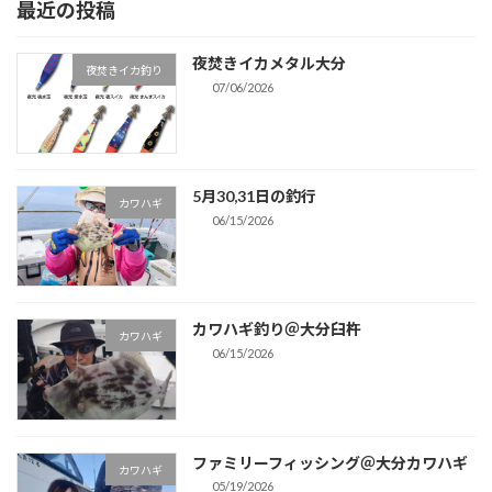
最近の投稿
ー
ー
の
ジ
ジ
ペ
夜焚きイカメタル大分
夜焚きイカ釣り
ー
07/06/2026
ジ
送
5月30,31日の釣行
り
カワハギ
06/15/2026
カワハギ釣り＠大分臼杵
カワハギ
06/15/2026
ファミリーフィッシング＠大分カワハギ
カワハギ
05/19/2026