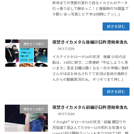
昨年までの季節の変わり目なイカさんのデータ
引っ張り出しで睨めっこ！と強風時のTR調査プ
チ酔い あっ写真とビデオは同時にアッ […]
続きを読む
夜焚きイカメタル後編＠臼杵港発幸漁丸
夜焚きイカ釣り
09/17/2024
イカナイト9/13～9/16の状況 後編 15日の出
船は、14日に続き、二夜連続「中止しようと思
います」宣言 日曜は酷くなる一方の予報に漁師
さんがほぼお休みされてて状況は各地の漁師さ
んからの動画実況のみ。 ギリギリまで待 […]
続きを読む
夜焚きイカメタル前編＠臼杵港発幸漁丸
夜焚きイカ釣り
09/17/2024
イカnight*ﾟ9/13～9/16の状況：前編 潮回りや
月加減で見込んでた9/8～12の釣れる気満々な
crew12日は開始ラッシュもあり30分で2桁。個