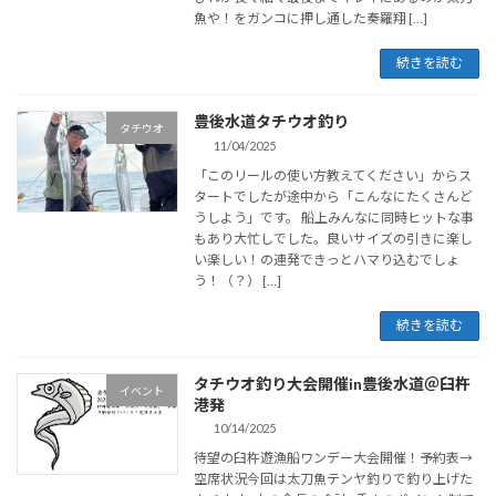
魚や！をガンコに押し通した奏羅翔 […]
続きを読む
豊後水道タチウオ釣り
タチウオ
11/04/2025
「このリールの使い方教えてください」からス
タートでしたが途中から「こんなにたくさんど
うしよう」です。 船上みんなに同時ヒットな事
もあり大忙しでした。良いサイズの引きに楽し
い楽しい！の連発できっとハマり込むでしょ
う！（？） […]
続きを読む
タチウオ釣り大会開催in豊後水道＠臼杵
イベント
港発
10/14/2025
待望の臼杵遊漁船ワンデー大会開催！予約表→
空席状況今回は太刀魚テンヤ釣りで釣り上げた