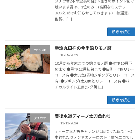
タチウオ2本の全長の合計×重さのポイント制で
競います賞は、1位のみ！(高額なミステリー
BOXとだけお知らせしておきます)＋抽選賞、
他賞、 […]
続きを読む
幸漁丸臼杵の今季釣りモノ暦
カワハギ
10/09/2025
10月から年末までの釣りモノ暦 ●夜TR10月下
旬まで ●昼TR12月初旬まで ●皮剥 ＋TR(リレー
コース有 ●太刀魚(青物ジギングとリレーコース
有) ●ジギング(太刀魚とリレーコース有 ●バー
チカルライト五目(ジグ餌 […]
続きを読む
豊後水道ディープ太刀魚釣り
タチウオ
11/11/2024
ディープ太刀魚チャレンジ 1回つけた餌で4～5
本釣れたりテンヤのノーロスト半数名エコでし