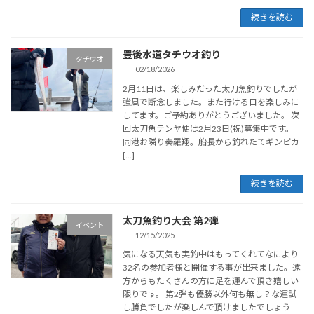
続きを読む
豊後水道タチウオ釣り
タチウオ
02/18/2026
2月11日は、楽しみだった太刀魚釣りでしたが
強風で断念しました。また行ける日を楽しみに
してます。ご予約ありがとうございました。 次
回太刀魚テンヤ便は2月23日(祝)募集中です。
同港お隣り奏羅翔。船長から釣れたてギンピカ
[…]
続きを読む
太刀魚釣り大会 第2弾
イベント
12/15/2025
気になる天気も実釣中はもってくれてなにより
32名の参加者様と開催する事が出来ました。遠
方からもたくさんの方に足を運んで頂き嬉しい
限りです。 第2弾も優勝以外何も無し？な運試
し勝負でしたが楽しんで頂けましたでしょう