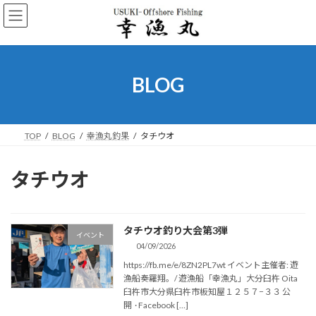
コ
ナ
ン
ビ
テ
ゲ
ン
ー
ツ
シ
へ
ョ
BLOG
ス
ン
キ
に
ッ
移
プ
動
TOP
BLOG
幸漁丸釣果
タチウオ
タチウオ
タチウオ釣り大会第3弾
イベント
04/09/2026
https://fb.me/e/8ZN2PL7wt イベント主催者: 遊
漁船奏羅翔。/ 遊漁船「幸漁丸」大分臼杵 Oita
臼杵市大分県臼杵市板知屋１２５７−３３ 公
開 · Facebook […]