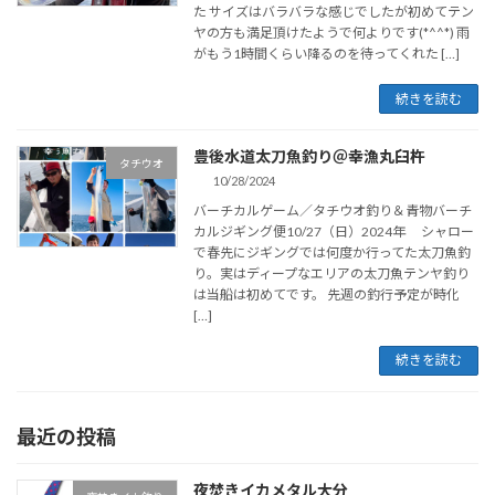
た サイズはバラバラな感じでしたが初めてテン
ヤの方も満足頂けたようで何よりです(*^^*) 雨
がもう1時間くらい降るのを待ってくれた […]
続きを読む
豊後水道太刀魚釣り＠幸漁丸臼杵
タチウオ
10/28/2024
バーチカルゲーム／タチウオ釣り＆青物バーチ
カルジギング便10/27（日）2024年 シャロー
で春先にジギングでは何度か行ってた太刀魚釣
り。実はディープなエリアの太刀魚テンヤ釣り
は当船は初めてです。 先週の釣行予定が時化
[…]
続きを読む
最近の投稿
夜焚きイカメタル大分