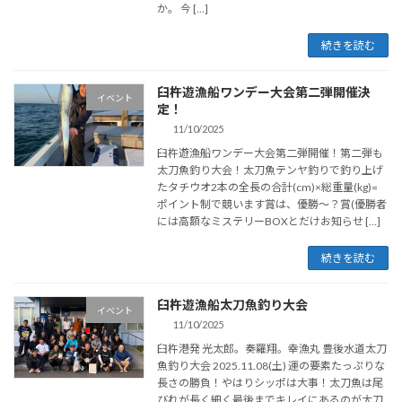
か。 今 […]
続きを読む
臼杵遊漁船ワンデー大会第二弾開催決
イベント
定！
11/10/2025
臼杵遊漁船ワンデー大会第二弾開催！第二弾も
太刀魚釣り大会！太刀魚テンヤ釣りで釣り上げ
たタチウオ2本の全長の合計(cm)×総重量(kg)=
ポイント制で競います賞は、優勝～？賞(優勝者
には高額なミステリーBOXとだけお知らせ […]
続きを読む
臼杵遊漁船太刀魚釣り大会
イベント
11/10/2025
臼杵港発 光太郎。奏羅翔。幸漁丸 豊後水道太刀
魚釣り大会 2025.11.08(土) 運の要素たっぷりな
長さの勝負！やはりシッポは大事！太刀魚は尾
びれが長く細く最後までキレイにあるのが太刀