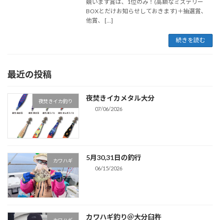
競います賞は、1位のみ！(高額なミステリー
BOXとだけお知らせしておきます)＋抽選賞、
他賞、 […]
続きを読む
最近の投稿
夜焚きイカメタル大分
夜焚きイカ釣り
07/06/2026
5月30,31日の釣行
カワハギ
06/15/2026
カワハギ釣り＠大分臼杵