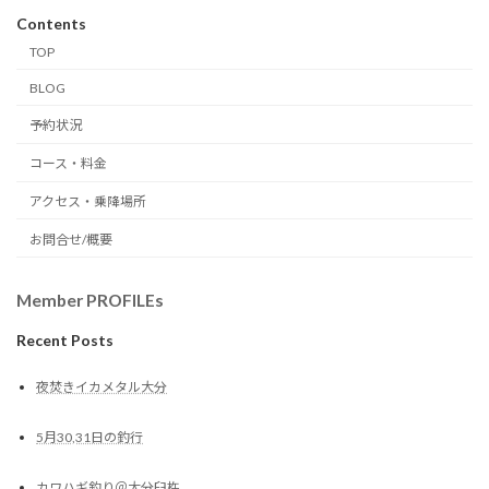
Contents
TOP
BLOG
予約状況
コース・料金
アクセス・乗降場所
お問合せ/概要
Member PROFILEs
Recent Posts
夜焚きイカメタル大分
5月30,31日の釣行
カワハギ釣り＠大分臼杵