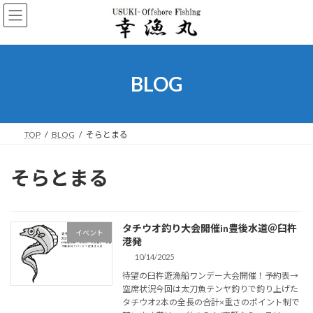
コ
ナ
ン
ビ
テ
ゲ
ン
ー
ツ
シ
へ
ョ
BLOG
ス
ン
キ
に
ッ
移
プ
動
TOP
BLOG
そらとまる
そらとまる
タチウオ釣り大会開催in豊後水道＠臼杵
イベント
港発
10/14/2025
待望の臼杵遊漁船ワンデー大会開催！予約表→
空席状況今回は太刀魚テンヤ釣りで釣り上げた
タチウオ2本の全長の合計×重さのポイント制で