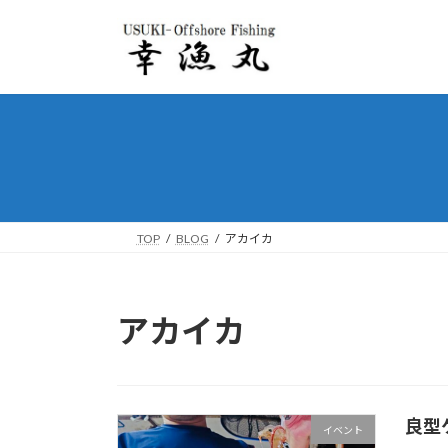
コ
ナ
ン
ビ
テ
ゲ
ン
ー
ツ
シ
へ
ョ
ス
ン
キ
に
ッ
移
プ
動
TOP
BLOG
アカイカ
アカイカ
良型
イベント