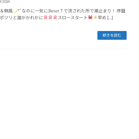
9/2024
＆無風
*ﾟなのに一気に3knot↑で流された所で潮止まり！ 序盤
ポツリと誰かかれかに
スロースタート
早め […]
続きを読む