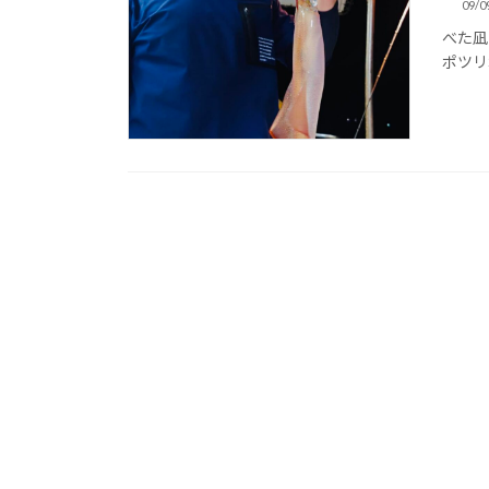
09/0
べた凪
ポツリ