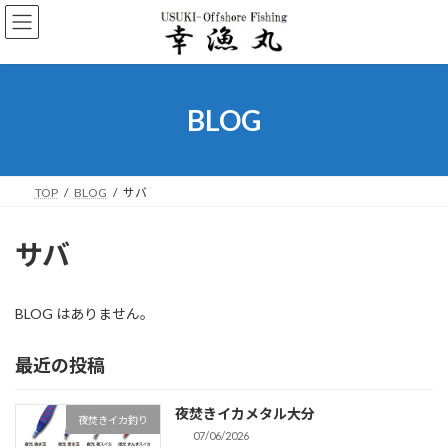
コ
ナ
ン
ビ
テ
ゲ
ン
ー
ツ
シ
へ
ョ
BLOG
ス
ン
キ
に
ッ
移
プ
動
TOP
BLOG
サバ
サバ
BLOG はありません。
最近の投稿
夜焚きイカメタル大分
夜焚きイカ釣り
07/06/2026