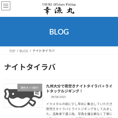
コ
ナ
ン
ビ
テ
ゲ
ン
ー
ツ
シ
へ
ョ
BLOG
ス
ン
キ
に
ッ
移
プ
動
TOP
BLOG
ナイトタイラバ
ナイトタイラバ
九州大分で夜焚きナイトタイラバ＋ライ
夜焚きイカ釣り
トタックルジギング！
09/04/2023
イカメタルの前に少し早めに集合していただき
夜焚きタイラバとライトジギングをしてみまし
た。活魚車で運ぶ為、写真を撮る暇なく丁寧に