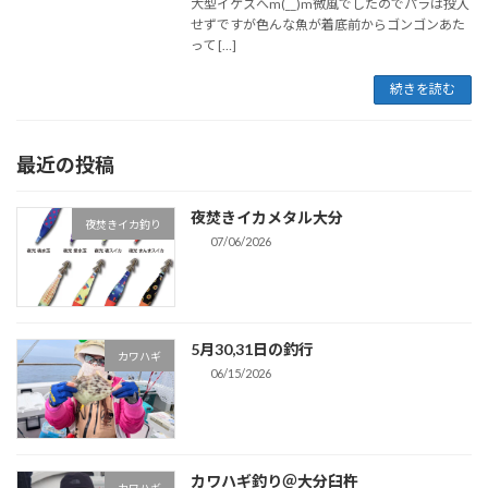
大型イケスへm(__)m微風でしたのでパラは投入
せずですが色んな魚が着底前からゴンゴンあた
って […]
続きを読む
最近の投稿
夜焚きイカメタル大分
夜焚きイカ釣り
07/06/2026
5月30,31日の釣行
カワハギ
06/15/2026
カワハギ釣り＠大分臼杵