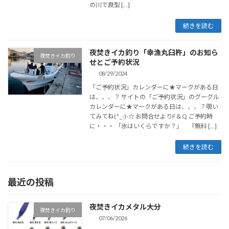
の川で良型 […]
続きを読む
夜焚きイカ釣り「幸漁丸臼杵」のお知ら
夜焚きイカ釣り
せとご予約状況
08/29/2024
「ご予約状況」カレンダーに★マークがある日
は、、、？ サイトの「ご予約状況」のグーグル
カレンダーに★マークがある日は、、、？覗い
てみてね(^_-)-☆ お問合せよりF＆Q ご予約時
に・・・ 「氷はいくらですか？」 『無料 […]
続きを読む
最近の投稿
夜焚きイカメタル大分
夜焚きイカ釣り
07/06/2026