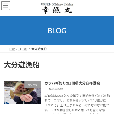
コ
ナ
ン
ビ
テ
ゲ
ン
ー
ツ
シ
へ
ョ
BLOG
ス
ン
キ
に
ッ
移
プ
動
TOP
BLOG
大分遊漁船
大分遊漁船
カワハギ釣り2日間＠大分臼杵港発
カワハギ
02/17/2025
2/15(土)2025 久々の凪です 開始からパタパタ釣
れて「ニヤリ」 それからポツリポツリ誰かに
「ヤバそ」 上げ止まりから下げになかなか動か
ず。下げが動き出したかと思っても全くな感