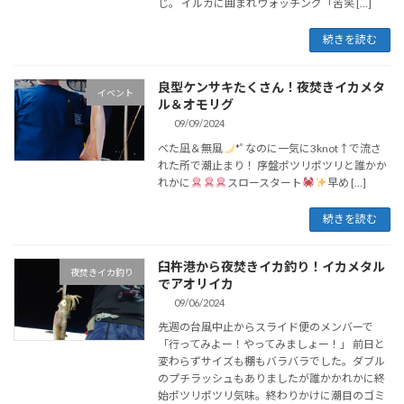
じ。 イルカに囲まれウォッチング「苦笑 […]
続きを読む
良型ケンサキたくさん！夜焚きイカメタ
イベント
ル＆オモリグ
09/09/2024
べた凪＆無風
*ﾟなのに一気に3knot↑で流さ
れた所で潮止まり！ 序盤ポツリポツリと誰かか
れかに
スロースタート
早め […]
続きを読む
臼杵港から夜焚きイカ釣り！イカメタル
夜焚きイカ釣り
でアオリイカ
09/06/2024
先週の台風中止からスライド便のメンバーで
「行ってみよー！やってみましょー！」 前日と
変わらずサイズも棚もバラバラでした。ダブル
のプチラッシュもありましたが誰かかれかに終
始ポツリポツリ気味。終わりかけに潮目のゴミ