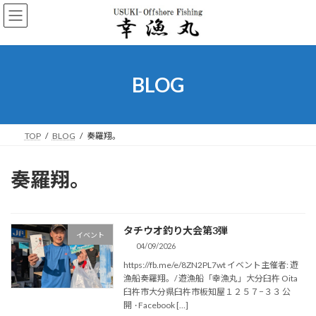
コ
ナ
ン
ビ
テ
ゲ
ン
ー
ツ
シ
へ
ョ
BLOG
ス
ン
キ
に
ッ
移
プ
動
TOP
BLOG
奏羅翔。
奏羅翔。
タチウオ釣り大会第3弾
イベント
04/09/2026
https://fb.me/e/8ZN2PL7wt イベント主催者: 遊
漁船奏羅翔。/ 遊漁船「幸漁丸」大分臼杵 Oita
臼杵市大分県臼杵市板知屋１２５７−３３ 公
開 · Facebook […]