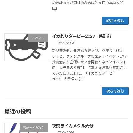
②合計胴長が同寸の場合は釣果日の早い方③
[…]
続きを読む
イカ釣りダービー2023 集計前
イベント
09/21/2023
新規遊漁船、幸漁丸＆光太郎。を盛り上げよ
う！と、ファングループで発足！イベント実行
委員会より主催いただき開催となったイベント
に、大先輩の奏羅翔。に加え幸漁丸も参加させ
ていただきました。「イカ釣りダービー
2023」！幸漁丸 […]
続きを読む
最近の投稿
夜焚きイカメタル大分
夜焚きイカ釣り
07/06/2026