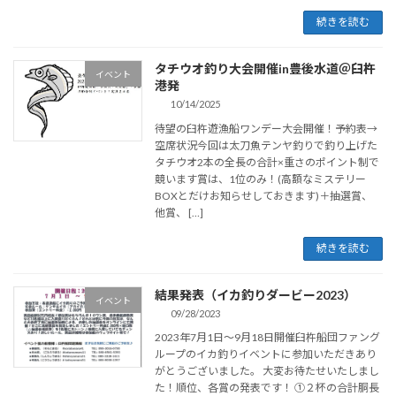
続きを読む
タチウオ釣り大会開催in豊後水道＠臼杵
イベント
港発
10/14/2025
待望の臼杵遊漁船ワンデー大会開催！予約表→
空席状況今回は太刀魚テンヤ釣りで釣り上げた
タチウオ2本の全長の合計×重さのポイント制で
競います賞は、1位のみ！(高額なミステリー
BOXとだけお知らせしておきます)＋抽選賞、
他賞、 […]
続きを読む
結果発表（イカ釣りダービー2023）
イベント
09/28/2023
2023年7月1日～9月18日開催臼杵船団ファング
ループのイカ釣りイベントに参加いただきあり
がとうございました。 大変お待たせいたしまし
た！順位、各賞の発表です！ ①２杯の合計胴長