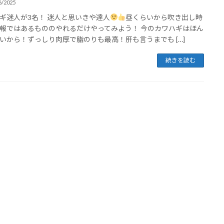
6/2025
ギ迷人が3名！ 迷人と思いきや達人
昼くらいから吹き出し時
報ではあるもののやれるだけやってみよう！ 今のカワハギはほん
いから！ずっしり肉厚で脂のりも最高！肝も言うまでも […]
続きを読む