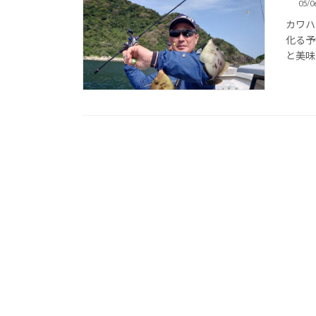
05/0
カワハ
化る予
と美味