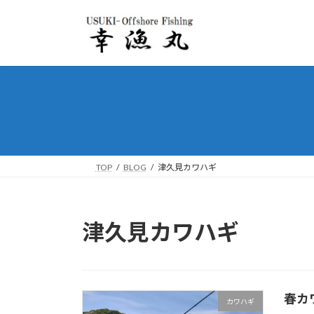
コ
ナ
ン
ビ
テ
ゲ
ン
ー
ツ
シ
へ
ョ
ス
ン
キ
に
ッ
移
プ
動
TOP
BLOG
津久見カワハギ
津久見カワハギ
春カ
カワハギ