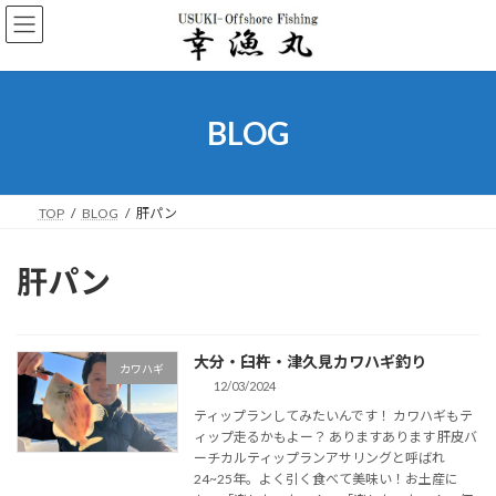
コ
ナ
ン
ビ
テ
ゲ
ン
ー
ツ
シ
へ
ョ
BLOG
ス
ン
キ
に
ッ
移
プ
動
TOP
BLOG
肝パン
肝パン
大分・臼杵・津久見カワハギ釣り
カワハギ
12/03/2024
ティップランしてみたいんです！ カワハギもテ
ィップ走るかもよー？ ありますあります 肝皮バ
ーチカルティップランアサリングと呼ばれ
24~25年。よく引く食べて美味い！お土産に