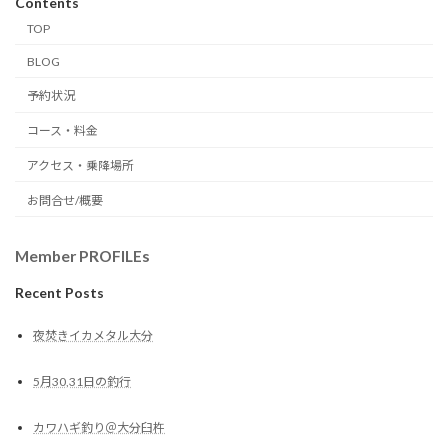
Contents
TOP
BLOG
予約状況
コース・料金
アクセス・乗降場所
お問合せ/概要
Member PROFILEs
Recent Posts
夜焚きイカメタル大分
5月30,31日の釣行
カワハギ釣り＠大分臼杵