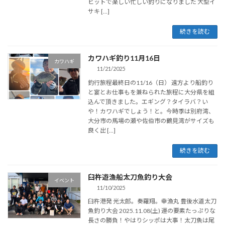
ヒットで楽しい忙しい釣りになりました 大型イ
サキ […]
続きを読む
カワハギ釣り11月16日
カワハギ
11/21/2025
釣行旅程最終日の11/16（日） 遠方より船釣り
と宴とお仕事もを兼ねられた旅程に大分県を組
込んで頂きました。エギング？タイラバ？い
や！カワハギでしょう！と。今時季は別府湾、
大分市の馬場の瀬や佐伯市の鶴見湾がサイズも
良く出 […]
続きを読む
臼杵遊漁船太刀魚釣り大会
イベント
11/10/2025
臼杵港発 光太郎。奏羅翔。幸漁丸 豊後水道太刀
魚釣り大会 2025.11.08(土) 運の要素たっぷりな
長さの勝負！やはりシッポは大事！太刀魚は尾