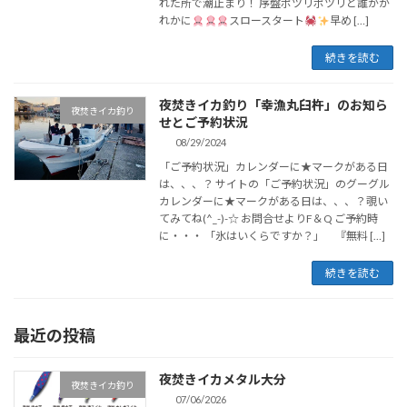
れた所で潮止まり！ 序盤ポツリポツリと誰かか
れかに
スロースタート
早め […]
続きを読む
夜焚きイカ釣り「幸漁丸臼杵」のお知ら
夜焚きイカ釣り
せとご予約状況
08/29/2024
「ご予約状況」カレンダーに★マークがある日
は、、、？ サイトの「ご予約状況」のグーグル
カレンダーに★マークがある日は、、、？覗い
てみてね(^_-)-☆ お問合せよりF＆Q ご予約時
に・・・ 「氷はいくらですか？」 『無料 […]
続きを読む
最近の投稿
夜焚きイカメタル大分
夜焚きイカ釣り
07/06/2026