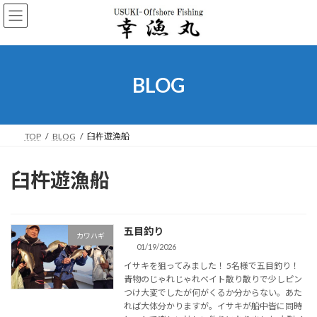
コ
ナ
ン
ビ
テ
ゲ
ン
ー
ツ
シ
へ
ョ
BLOG
ス
ン
キ
に
ッ
移
プ
動
TOP
BLOG
臼杵遊漁船
臼杵遊漁船
五目釣り
カワハギ
01/19/2026
イサキを狙ってみました！ 5名様で五目釣り！
青物のじゃれじゃれベイト散り散りで少しピン
つけ大変でしたが何がくるか分からない。あた
れば大体分かりますが。イサキが船中皆に同時