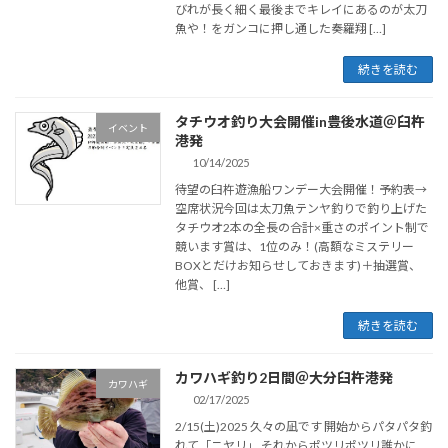
びれが長く細く最後までキレイにあるのが太刀
魚や！をガンコに押し通した奏羅翔 […]
続きを読む
タチウオ釣り大会開催in豊後水道＠臼杵
イベント
港発
10/14/2025
待望の臼杵遊漁船ワンデー大会開催！予約表→
空席状況今回は太刀魚テンヤ釣りで釣り上げた
タチウオ2本の全長の合計×重さのポイント制で
競います賞は、1位のみ！(高額なミステリー
BOXとだけお知らせしておきます)＋抽選賞、
他賞、 […]
続きを読む
カワハギ釣り2日間＠大分臼杵港発
カワハギ
02/17/2025
2/15(土)2025 久々の凪です 開始からパタパタ釣
れて「ニヤリ」 それからポツリポツリ誰かに