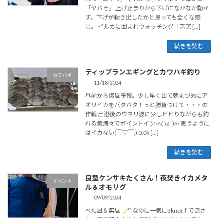
「ヤバそ」 上げ止まりから下げになかなか動か
ず。下げが動き出したかと思っても全くな感
じ。 イルカに囲まれウォッチング「苦笑 […]
続きを読む
ティップランエギングとカワハギ釣り
カワハギ
11/18/2024
昼前から爆風予報。少し早く出て朝まづめにア
オリイカをバタバタ！っと勝負つけて・・・の
作戦 出港後のウネリ波に少しビビりながらも釣
れる気満々でポイントイン‹‹\(´ω` )/›› 思うように
はイカない(￣▽￣;) 0.0k […]
続きを読む
良型ケンサキたくさん！夜焚きイカメタ
イベント
ル＆オモリグ
09/09/2024
べた凪＆無風
*ﾟなのに一気に3knot↑で流さ